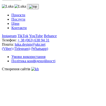
Проєкти
Послуги
Цiни
Контакти
Instagram
TikTok
YouTube
Behance
Телефон:
+ 38 (063) 638 94 31
Пошта:
luka.design@ukr.net
(Viber)
(Telegram)
(Whatsapp)
Умови використання
Політика конфіденційності
Cтворення сайтів