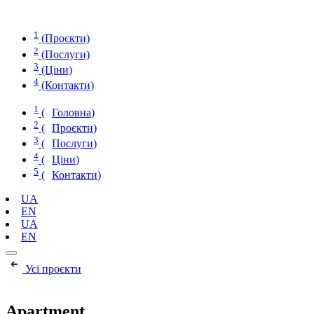
Skip
to
1
content
(Проєкти)
2
(Послуги)
3
(Цiни)
4
(Контакти)
1
(
Головна
)
2
(
Проєкти
)
3
(
Послуги
)
4
(
Цiни
)
5
(
Контакти
)
UA
EN
UA
EN
Усі проєкти
Apartment