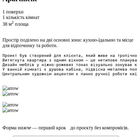
1
поверхи
1
кількість кімнат
2
38
м
площа
Простір поділено на дві основні зони: кухню-їдальню та місце
для відпочинку та роботи.
Проект був створений для клієнта, який живе на тропічно
Витягнута квартира з одним вікном – це нетипове планува
Дизайн меблів у ніжно-рожевих тонах візуально зонував к
У ванній кімнаті є душова кабіна, підвісна металева пол
Центральним художнім акцентом є панно ручної роботи киї
Форма нижче — перший крок до проєкту без компромісів.